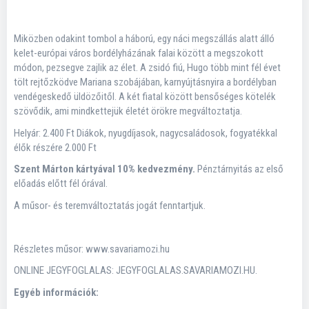
Miközben odakint tombol a háború, egy náci megszállás alatt álló
kelet-európai város bordélyházának falai között a megszokott
módon, pezsegve zajlik az élet. A zsidó fiú, Hugo több mint fél évet
tölt rejtőzködve Mariana szobájában, karnyújtásnyira a bordélyban
vendégeskedő üldözőitől. A két fiatal között bensőséges kötelék
szövődik, ami mindkettejük életét örökre megváltoztatja.
Helyár: 2.400 Ft Diákok, nyugdíjasok, nagycsaládosok, fogyatékkal
élők részére 2.000 Ft
Szent Márton kártyával 10% kedvezmény.
Pénztárnyitás az első
előadás előtt fél órával.
A műsor- és teremváltoztatás jogát fenntartjuk.
Részletes műsor: www.savariamozi.hu
ONLINE JEGYFOGLALAS: JEGYFOGLALAS.SAVARIAMOZI.HU.
Egyéb információk: