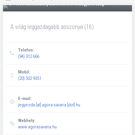
9700 Szombathely Mártírok tere 1. Magyarország
A világ leggazdagabb asszonya (16)
Telefon:
(94) 312 666
Mobil:
(20) 502 9351
E-mail:
jegyiroda
[at]
agora-savaria [dot] hu
Webhely:
www.agorasavaria.hu