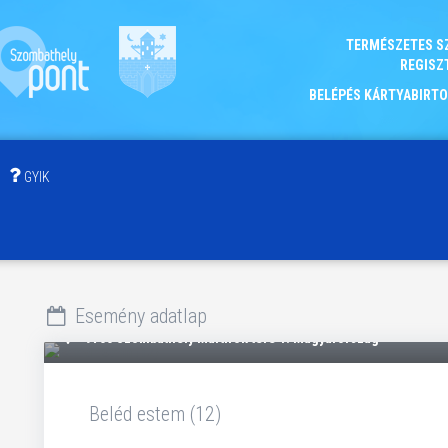
TERMÉSZETES S
REGISZ
BELÉPÉS KÁRTYABIRT
GYIK
Esemény adatlap
9700 Szombathely Mártírok tere 1. Magyarország
Beléd estem (12)