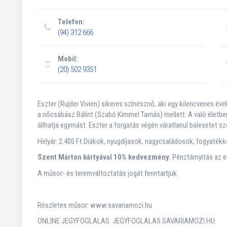
Telefon:
(94) 312 666
Mobil:
(20) 502 9351
Eszter (Rujder Vivien) sikeres színésznő, aki egy kilencvenes é
a nőcsábász Bálint (Szabó Kimmel Tamás) mellett. A való életbe
állhatja egymást. Eszter a forgatás végén váratlanul balesetet s
Helyár: 2.400 Ft Diákok, nyugdíjasok, nagycsaládosok, fogyatékka
Szent Márton kártyával 10% kedvezmény.
Pénztárnyitás az el
A műsor- és teremváltoztatás jogát fenntartjuk.
Részletes műsor: www.savariamozi.hu
ONLINE JEGYFOGLALAS: JEGYFOGLALAS.SAVARIAMOZI.HU.