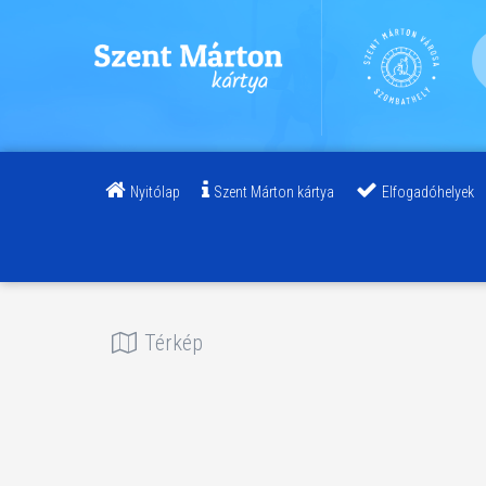
Nyitólap
Szent Márton kártya
Elfogadóhelyek
Térkép