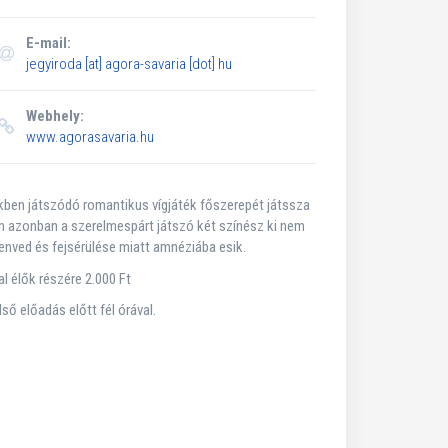
E-mail:
jegyiroda
[at]
agora-savaria [dot] hu
Webhely:
www.agorasavaria.hu
vekben játszódó romantikus vígjáték főszerepét játssza
n azonban a szerelmespárt játszó két színész ki nem
zenved és fejsérülése miatt amnéziába esik.
l élők részére 2.000 Ft
ső előadás előtt fél órával.