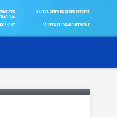
ZEMÉLYEK
KÁRTYAIGÉNYLÉS CÉGEK RÉSZÉRE
TRÁCIÓJA
OKOSKÉNT
BELÉPÉS ELFOGADÓHELYKÉNT