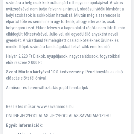
számára a hely, csak kiskorában járt ott egyszer apukájával. A város
nyüzsgésével nem tudja felvenni a ritmust, ráadásul vidéki lányként a
helyi szokások is sokkolóan hatnak rá. Miután még a szerencse is
elpártol tőle és semmi nem úgy történik, ahogy eltervezte, csak
bolyongani kezd. Ekkor felveszi a kapcsolatot régóta nem látott, már
elhidegült féltestvérével, Julie-vel, aki egyedülálló anyaként neveli
gyerekét. A váratlanul felmelegített családi köteléknek örülnek és
mindkettőjük számára tanulságokkal telivé válik eme kis idő.
Helyár: 2.220 Ft Diákok, nyugdíjasok, nagycsaládosok, fogyatékkal
élők részére 2.000 Ft
Szent Márton kártyával 10% kedvezmény.
Pénztárnyitás az első
előadás előtt fél órával.
A műsor- és teremváltoztatás jogát fenntartjuk.
Részletes műsor: www.savariamozi.hu
ONLINE JEGYFOGLALAS: JEGYFOGLALAS.SAVARIAMOZI.HU.
Egyéb információk: