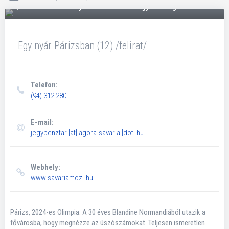
9700 Szombathely Mártírok tere 1. Magyarország
Egy nyár Párizsban (12) /felirat/
Telefon:
(94) 312 280
E-mail:
jegypenztar
[at]
agora-savaria [dot] hu
Webhely:
www.savariamozi.hu
Párizs, 2024-es Olimpia. A 30 éves Blandine Normandiából utazik a
fővárosba, hogy megnézze az úszószámokat. Teljesen ismeretlen