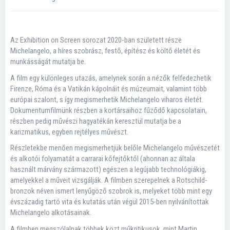
Az Exhibition on Screen sorozat 2020-ban született része
Michelangelo, a híres szobrász, festő, építész és költő életét és
munkásságát mutatja be.
A film egy különleges utazás, amelynek során a nézők felfedezhetik
Firenze, Róma és a Vatikán kápolnáit és múzeumait, valamint több
európai szalont, s így megismerhetik Michelangelo viharos életét.
Dokumentumfilmünk részben a kortársaihoz fűződő kapcsolatain,
részben pedig művészi hagyatékán keresztül mutatja be a
karizmatikus, egyben rejtélyes művészt.
Részletekbe menően megismerhetjük belőle Michelangelo művészetét
és alkotói folyamatát a carrarai kőfejtőktől (ahonnan az általa
használt márvány származott) egészen a legújabb technológiákig,
amelyekkel a műveit vizsgálják. A filmben szerepelnek a Rotschild-
bronzok néven ismert lenyűgöző szobrok is, melyeket több mint egy
évszázadig tartó vita és kutatás után végül 2015-ben nyilvánítottak
Michelangelo alkotásainak.
A filmben megszólalnak többek közt műkritikusok, mint Martin