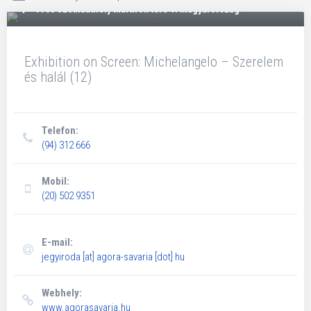
9700 Szombathely Mártírok tere 1. Magyarország
Exhibition on Screen: Michelangelo – Szerelem
és halál (12)
Telefon:
(94) 312 666
Mobil:
(20) 502 9351
E-mail:
jegyiroda
[at]
agora-savaria [dot] hu
Webhely:
www.agorasavaria.hu