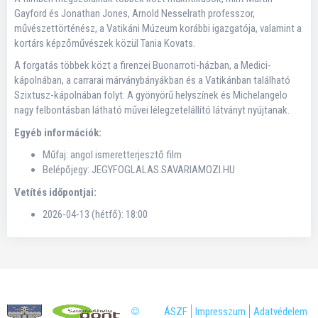
Gayford és Jonathan Jones, Arnold Nesselrath professzor,
művészettörténész, a Vatikáni Múzeum korábbi igazgatója, valamint a
kortárs képzőművészek közül Tania Kovats.
A forgatás többek közt a firenzei Buonarroti-házban, a Medici-
kápolnában, a carrarai márványbányákban és a Vatikánban található
Szixtusz-kápolnában folyt. A gyönyörű helyszínek és Michelangelo
nagy felbontásban látható művei lélegzetelállító látványt nyújtanak.
Egyéb információk:
Műfaj: angol ismeretterjesztő film
Belépőjegy: JEGYFOGLALAS.SAVARIAMOZI.HU
Vetítés időpontjai:
2026-04-13 (hétfő): 18:00
©
ÁSZF
Impresszum
Adatvédelem