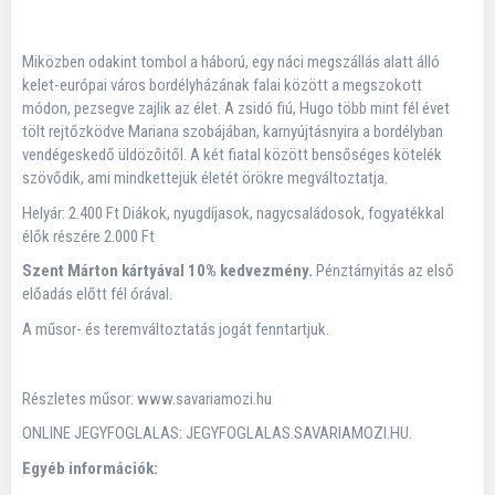
Miközben odakint tombol a háború, egy náci megszállás alatt álló
kelet-európai város bordélyházának falai között a megszokott
módon, pezsegve zajlik az élet. A zsidó fiú, Hugo több mint fél évet
tölt rejtőzködve Mariana szobájában, karnyújtásnyira a bordélyban
vendégeskedő üldözőitől. A két fiatal között bensőséges kötelék
szövődik, ami mindkettejük életét örökre megváltoztatja.
Helyár: 2.400 Ft Diákok, nyugdíjasok, nagycsaládosok, fogyatékkal
élők részére 2.000 Ft
Szent Márton kártyával 10% kedvezmény.
Pénztárnyitás az első
előadás előtt fél órával.
A műsor- és teremváltoztatás jogát fenntartjuk.
Részletes műsor: www.savariamozi.hu
ONLINE JEGYFOGLALAS: JEGYFOGLALAS.SAVARIAMOZI.HU.
Egyéb információk: