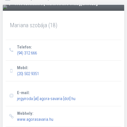
9700 Szombathely Mártírok tere 1. Magyarország
Mariana szobája (18)
Telefon:
(94) 312 666
Mobil:
(20) 502 9351
E-mail:
jegyiroda
[at]
agora-savaria [dot] hu
Webhely:
www.agorasavaria.hu