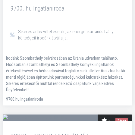
9700. hu Ingatlaniroda
Sikeres adás-vétel esetén, az energetikai tanúsítvány
költségeit irodánk átvállalja.
Irodánk Szombathely belvárosában az Uránia udvarban található.
Elsősorban szombathelyi és Szombathely környéki ingatlanok
értékesítésével és bérbeadásával foglalkozunk, illetve Ausztria határ
menti régiójában építtetünk partnercégünkkel kulcsrakész házakat.
Sikeres értékesítői múlttal rendelkező csapatunk várja kedves
Ügyfeleinket!
9700.hu Ingatlaniroda
5
Zárva