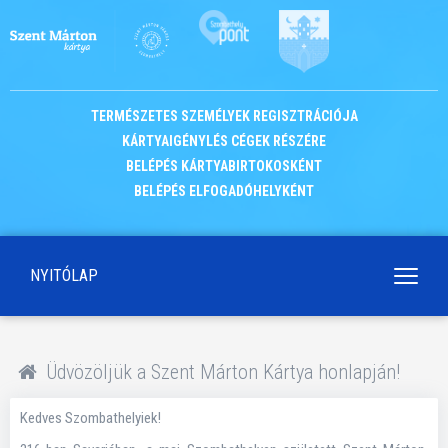
TERMÉSZETES SZEMÉLYEK REGISZTRÁCIÓJA
KÁRTYAIGÉNYLÉS CÉGEK RÉSZÉRE
BELÉPÉS KÁRTYABIRTOKOSKÉNT
BELÉPÉS ELFOGADÓHELYKÉNT
NYITÓLAP
Navigá
kapcso
Üdvözöljük a Szent Márton Kártya honlapján!
Kedves Szombathelyiek!