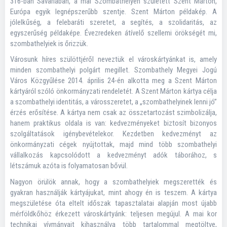
316-ban Savariában, a mai Szombathelyen született Szent Márton,
Európa egyik legnépszerűbb szentje. Szent Márton példakép. A
jólelkűség, a felebaráti szeretet, a segítés, a szolidaritás, az
egyszerűség példaképe. Évezredeken átívelő szellemi örökségét mi,
szombathelyiek is őrizzük.
Városunk híres szülöttjéről neveztük el városkártyánkat is, amely
minden szombathelyi polgárt megillet. Szombathely Megyei Jogú
Város Közgyűlése 2014. április 24-én alkotta meg a Szent Márton
kártyáról szóló önkormányzati rendeletét. A Szent Márton kártya célja
a szombathelyi identitás, a városszeretet, a „szombathelyinek lenni jó”
érzés erősítése. A kártya nem csak az összetartozást szimbolizálja,
hanem praktikus oldala is van: kedvezményeket biztosít bizonyos
szolgáltatások igénybevételekor. Kezdetben kedvezményt az
önkormányzati cégek nyújtottak, majd mind több szombathelyi
vállalkozás kapcsolódott a kedvezményt adók táborához, s
létszámuk azóta is folyamatosan bővül.
Nagyon örülök annak, hogy a szombathelyiek megszerették és
gyakran használják kártyájukat, mint ahogy én is teszem. A kártya
megszületése óta eltelt időszak tapasztalatai alapján most újabb
mérföldkőhöz érkezett városkártyánk: teljesen megújul. A mai kor
technikai vívmányait kihasználva több tartalommal megtöltve,