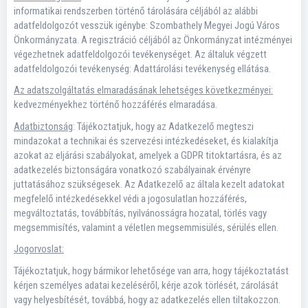
informatikai rendszerben történő tárolására céljából az alábbi
adatfeldolgozót vesszük igénybe: Szombathely Megyei Jogú Város
Önkormányzata. A regisztráció céljából az Önkormányzat intézményei
végezhetnek adatfeldolgozói tevékenységet. Az általuk végzett
adatfeldolgozói tevékenység: Adattárolási tevékenység ellátása.
Az adatszolgáltatás elmaradásának lehetséges következményei:
kedvezményekhez történő hozzáférés elmaradása.
Adatbiztonság
: Tájékoztatjuk, hogy az Adatkezelő megteszi
mindazokat a technikai és szervezési intézkedéseket, és kialakítja
azokat az eljárási szabályokat, amelyek a GDPR titoktartásra, és az
adatkezelés biztonságára vonatkozó szabályainak érvényre
juttatásához szükségesek. Az Adatkezelő az általa kezelt adatokat
megfelelő intézkedésekkel védi a jogosulatlan hozzáférés,
megváltoztatás, továbbítás, nyilvánosságra hozatal, törlés vagy
megsemmisítés, valamint a véletlen megsemmisülés, sérülés ellen.
Jogorvoslat:
Tájékoztatjuk, hogy bármikor lehetősége van arra, hogy tájékoztatást
kérjen személyes adatai kezeléséről, kérje azok törlését, zárolását
vagy helyesbítését, továbbá, hogy az adatkezelés ellen tiltakozzon.