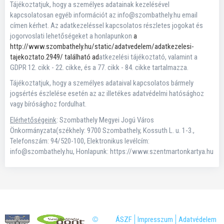
Tájékoztatjuk, hogy a személyes adatainak kezelésével
kapcsolatosan egyéb információt az info@szombathely.hu email
címen kérhet. Az adatkezeléssel kapcsolatos részletes jogokat és
jogorvoslati lehetőségeket a honlapunkon
a
http://www.szombathely.hu/static/adatvedelem/adatkezelesi-
tajekoztato.2949/ található ad
atkezelési tájékoztató, valamint a
GDPR 12. cikk - 22. cikke, és a 77. cikk - 84. cikke tartalmazza.
Tájékoztatjuk, hogy a személyes adataival kapcsolatos bármely
jogsértés észlelése esetén az az illetékes adatvédelmi hatósághoz
vagy bírósághoz fordulhat.
Elérhetőségeink
: Szombathely Megyei Jogú Város
Önkormányzata(székhely: 9700 Szombathely, Kossuth L. u. 1-3.,
Telefonszám: 94/520-100, Elektronikus levélcím:
info@szombathely.hu, Honlapunk: https://www.szentmartonkartya.hu
©
ÁSZF
Impresszum
Adatvédelem