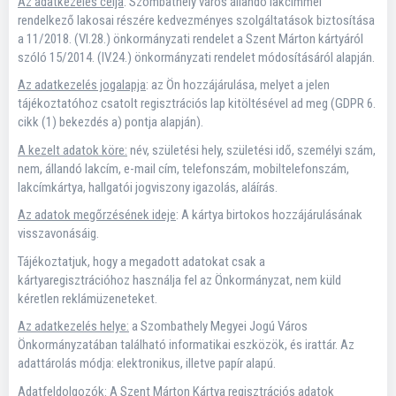
Az adatkezelés célja
: Szombathely város állandó lakcímmel
rendelkező lakosai részére kedvezményes szolgáltatások biztosítása
a 11/2018. (VI.28.) önkormányzati rendelet a Szent Márton kártyáról
szóló 15/2014. (IV.24.) önkormányzati rendelet módosításáról alapján.
Az adatkezelés jogalapja
: az Ön hozzájárulása, melyet a jelen
tájékoztatóhoz csatolt regisztrációs lap kitöltésével ad meg (GDPR 6.
cikk (1) bekezdés a) pontja alapján).
A kezelt adatok köre:
név, születési hely, születési idő, személyi szám,
nem, állandó lakcím, e-mail cím, telefonszám, mobiltelefonszám,
lakcímkártya, hallgatói jogviszony igazolás, aláírás.
Az adatok megőrzésének ideje
: A kártya birtokos hozzájárulásának
visszavonásáig.
Tájékoztatjuk, hogy a megadott adatokat csak a
kártyaregisztrációhoz használja fel az Önkormányzat, nem küld
kéretlen reklámüzeneteket.
Az adatkezelés helye:
a Szombathely Megyei Jogú Város
Önkormányzatában található informatikai eszközök, és irattár. Az
adattárolás módja: elektronikus, illetve papír alapú.
Adatfeldolgozók
: A Szent Márton Kártya regisztrációs adatok