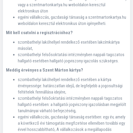
vagy a szentmartonkartya.hu weboldalon keresztül
elektronikus úton
egyéni vállalkozás, gazdasági társaság a szentmartonkartya.hu
weboldalon keresztül elektronikus úton igényelheti.
Mit kell csatolni a regisztrációhoz?
szombathelyi lakóhellyel rendelkező esetében lakcímkártya
másolat,
szombathelyi felsősoktatási intézményben nappali tagozatos
hallgató esetében hallgató jogviszony igazolás szükséges.
Meddig érvényes a Szent Márton kártya?
szombathelyi lakóhellyel rendelkező esetében a kártya
érvényessége: határozatlan idejű, de legfeljebb a jogosultsági
feltételek fennállása idejére,
szombathelyi felsőoktatási intézményben nappali tagozatos
hallgató esetében: a hallgatói jogviszony igazolásban megjelölt
tanulmányai várható befejezéséig,
egyéni vállalkozás, gazdasági társaság esetében: egy év, amely
a következő évi támogatás megfizetése ellenében további egy
évvel hosszabbítható, A vállalkozások a megállapodás