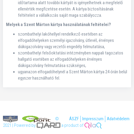
időtartama alatt további kártyát is igényelhetnek a megfelelő
ellenérték megfizetése esetén. A kártya biztosításának
feltételeit a vállalkozás saját maga szabályozza.
Melyek a Szent Márton kártya használatának feltételei?
szombathelyi lakóhellyel rendelkező esetében az
elfogadóhelyeken személyi igazolvány, útlevél, érvényes
diákigazolvány vagy vezetői engedély felmutatása,
szombathelyi felsőoktatási intézményben nappali tagozatos
hallgató esetében az elfogadóhelyeken érvényes
diákigazolvány felmutatása szükséges,
ugyanazon elfogadóhelynél a Szent Márton kártya 24 órán belül
egyszer használható fel.
©
ÁSZF
Impresszum
Adatvédelem
2021 | Powered by
a product of