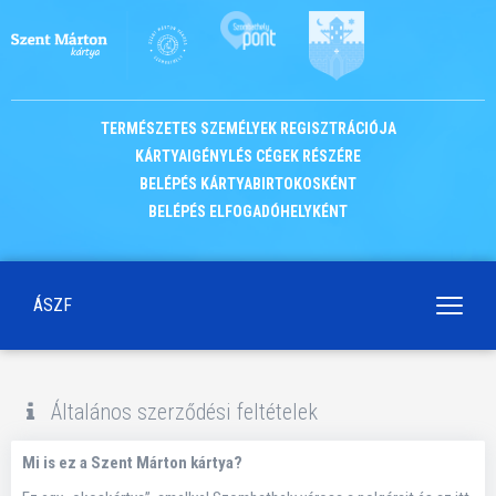
TERMÉSZETES SZEMÉLYEK REGISZTRÁCIÓJA
KÁRTYAIGÉNYLÉS CÉGEK RÉSZÉRE
BELÉPÉS KÁRTYABIRTOKOSKÉNT
BELÉPÉS ELFOGADÓHELYKÉNT
ÁSZF
Navigá
kapcso
Általános szerződési feltételek
Mi is ez a Szent Márton kártya?