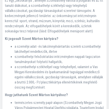
Ez egy „okoskártya”, amellyel Szombathely városa a polgárait és az itt
tanuló diákokat, a szombathelyi székhelyű vagy telephelyű
vállalkozásokat, gazdasági társaságokat szeretné támogatni. A
kedvezmények jellemző területei: az önkormányzat intézményein
keresztül: sport, strand, múzeum, könyvtár, mozi, színház, kulturális
rendezvények. Az elfogadóhelyek körét a kereskedők, üzletek
sokasága teszi teljessé (lásd: Elfogadóhelyek menüpont alatt)
Ki jogosult Szent Márton kártyára?
a személyi adat- és lakcímnyilvántartás szerinti szombathelyi
lakóhellyel rendelkezők, illetve
szombathelyi felsőoktatási intézményben nappali tagozaton
tanulmányokat folytató hallgatók;
a szombathelyi székhellyel vagy telephellyel, valamint a Vas
Megyei Kereskedelmi és Iparkamaránál tagsággal rendelkező
egyéni vállalkozások, gazdasági társaságok, amelyben vállalják
a bruttó 2.000,- Ft/plasztikkártya ellenértékének megfelelő
összeg megfizetését.
Hogy juthatunk Szent Márton kártyához?
természetes személy papír alapon (Szombathely Megyei Jogú
Város Polgármesteri Hivatal Ügyfélszolgálata, Tourinform Iroda)