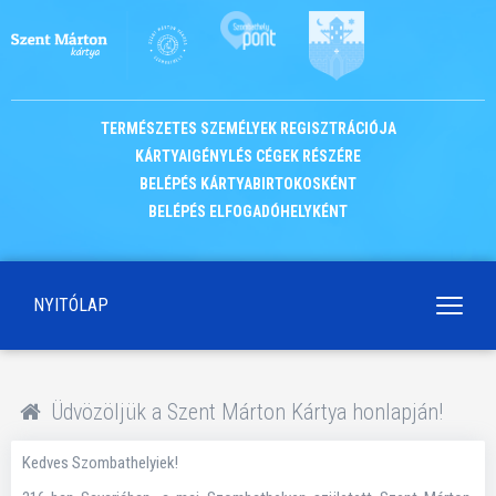
TERMÉSZETES SZEMÉLYEK REGISZTRÁCIÓJA
KÁRTYAIGÉNYLÉS CÉGEK RÉSZÉRE
BELÉPÉS KÁRTYABIRTOKOSKÉNT
BELÉPÉS ELFOGADÓHELYKÉNT
NYITÓLAP
Navigá
kapcso
Üdvözöljük a Szent Márton Kártya honlapján!
Kedves Szombathelyiek!