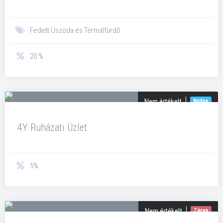
Fedett Uszoda és Termálfürdő
20 %
Nem értékelt
Nyitva
4Y Ruházati Üzlet
5%
Nem értékelt
Zárva