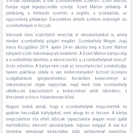
316-ban Savariában, a mai Szombathelyen született Szent Márton,
Európa egyik legnépszerűbb szentje. Szent Márton példakép. A
jólelkűség, a felebaráti szeretet, a segítés, a szolidaritás, az
egyszerűség példaképe. Évezredeken átívelő szellemi örökségét mi,
szombathelyiek is őrizzük.
Városunk híres szülöttjéről neveztük el városkártyánkat is, amely
minden szombathelyi polgárt megillet. Szombathely Megyei Jogú
Város Közgyűlése 2014. április 24-én alkotta meg a Szent Márton
kártyáról szóló önkormányzati rendeletét. A Szent Márton kártya célja
a szombathelyi identitás, a városszeretet, a „szombathelyinek lenni jó”
érzés erősítése. A kártya nem csak az összetartozást szimbolizálja,
hanem praktikus oldala is van: kedvezményeket biztosít bizonyos
szolgáltatások igénybevételekor. Kezdetben kedvezményt az
önkormányzati cégek nyújtottak, majd mind több szombathelyi
vállalkozás kapcsolódott a kedvezményt adók táborához, s
létszámuk azóta is folyamatosan bővül.
Nagyon örülök annak, hogy a szombathelyiek megszerették és
gyakran használják kártyájukat, mint ahogy én is teszem. A kártya
megszületése óta eltelt időszak tapasztalatai alapján most újabb
mérföldkőhöz érkezett városkártyánk: teljesen megújul. A mai kor
technikai vívmányait kihasználva több tartalommal megtöltve,