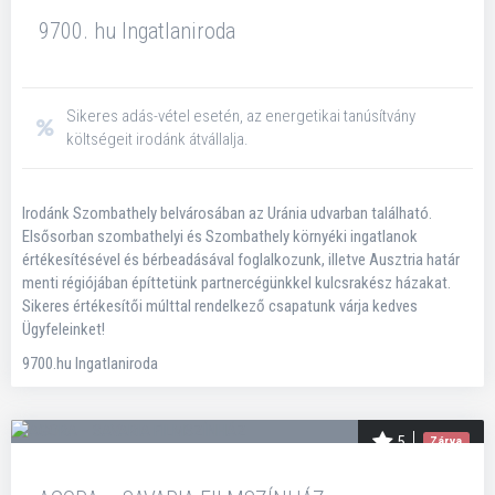
9700. hu Ingatlaniroda
Sikeres adás-vétel esetén, az energetikai tanúsítvány
költségeit irodánk átvállalja.
Irodánk Szombathely belvárosában az Uránia udvarban található.
Elsősorban szombathelyi és Szombathely környéki ingatlanok
értékesítésével és bérbeadásával foglalkozunk, illetve Ausztria határ
menti régiójában építtetünk partnercégünkkel kulcsrakész házakat.
Sikeres értékesítői múlttal rendelkező csapatunk várja kedves
Ügyfeleinket!
9700.hu Ingatlaniroda
5
Zárva