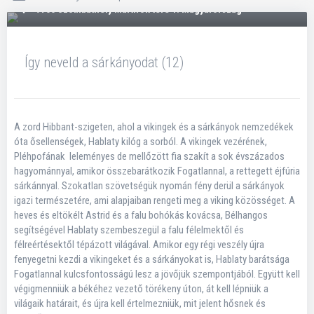
9700 Szombathely Mártírok tere 1. Magyarország
Így neveld a sárkányodat (12)
A zord Hibbant-szigeten, ahol a vikingek és a sárkányok nemzedékek
óta ősellenségek, Hablaty kilóg a sorból. A vikingek vezérének,
Pléhpofának leleményes de mellőzött fia szakít a sok évszázados
hagyománnyal, amikor összebarátkozik Fogatlannal, a rettegett éjfúria
sárkánnyal. Szokatlan szövetségük nyomán fény derül a sárkányok
igazi természetére, ami alapjaiban rengeti meg a viking közösséget. A
heves és eltökélt Astrid és a falu bohókás kovácsa, Bélhangos
segítségével Hablaty szembeszegül a falu félelmektől és
félreértésektől tépázott világával. Amikor egy régi veszély újra
fenyegetni kezdi a vikingeket és a sárkányokat is, Hablaty barátsága
Fogatlannal kulcsfontosságú lesz a jövőjük szempontjából. Együtt kell
végigmenniük a békéhez vezető törékeny úton, át kell lépniük a
világaik határait, és újra kell értelmezniük, mit jelent hősnek és