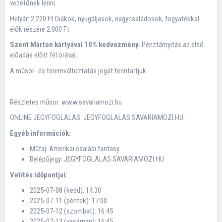
vezetőnek lenni.
Helyár: 2.220 Ft Diákok, nyugdíjasok, nagycsaládosok, fogyatékkal
élők részére 2.000 Ft
Szent Márton kártyával 10% kedvezmény.
Pénztárnyitás az első
előadás előtt fél órával.
A műsor- és teremváltoztatás jogát fenntartjuk.
Részletes műsor: www.savariamozi.hu
ONLINE JEGYFOGLALAS: JEGYFOGLALAS.SAVARIAMOZI.HU.
Egyéb információk:
Műfaj: Amerikai családi fantasy
Belépőjegy: JEGYFOGLALAS.SAVARIAMOZI.HU
Vetítés időpontjai:
2025-07-08 (kedd): 14:30
2025-07-11 (péntek): 17:00
2025-07-12 (szombat): 16:45
2025-07-13 (vasárnap): 16:45