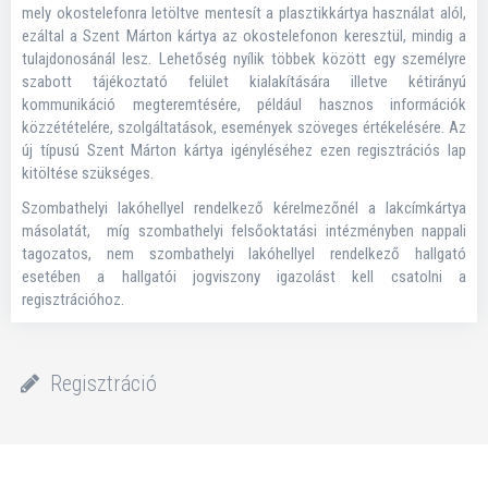
mely okostelefonra letöltve mentesít a plasztikkártya használat alól,
ezáltal a Szent Márton kártya az okostelefonon keresztül, mindig a
tulajdonosánál lesz. Lehetőség nyílik többek között egy személyre
szabott tájékoztató felület kialakítására illetve kétirányú
kommunikáció megteremtésére, például hasznos információk
közzétételére, szolgáltatások, események szöveges értékelésére. Az
új típusú Szent Márton kártya igényléséhez ezen regisztrációs lap
kitöltése szükséges.
Szombathelyi lakóhellyel rendelkező kérelmezőnél a lakcímkártya
másolatát, míg szombathelyi felsőoktatási intézményben nappali
tagozatos, nem szombathelyi lakóhellyel rendelkező hallgató
esetében a hallgatói jogviszony igazolást kell csatolni a
regisztrációhoz.
Regisztráció