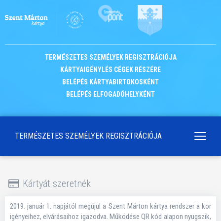
TERMÉSZETES SZEMÉLYEK REGISZTRÁCIÓJA
KÁRTYAIGÉNYLÉS CÉGEK RÉSZÉRE
BELÉPÉS KÁRTYABIRTOKOSKÉNT
BELÉPÉS ELFOGADÓHELYKÉNT
TERMÉSZETES SZEMÉLYEK REGISZTRÁCIÓJA
Navigá
kapcso
Kártyát szeretnék
2019. január 1. napjától megújul a Szent Márton kártya rendszer a kor
igényeihez, elvárásaihoz igazodva. Működése QR kód alapon nyugszik,