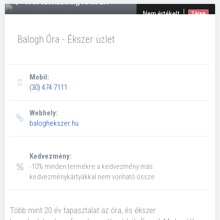
9700 Szombathely, Fő tér 27.
Nem értékelt
Zárva
Balogh Óra - Ékszer üzlet
Mobil:
(30) 474 7111
Webhely:
baloghekszer.hu
Kedvezmény:
-10% minden termékre a kedvezmény más
kedvezménykártyákkal nem vonható össze
Több mint 20 év tapasztalat az óra, és ékszer