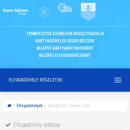
TERMÉSZETES SZEMÉLYEK REGISZTRÁCIÓJA
KÁRTYAIGÉNYLÉS CÉGEK RÉSZÉRE
BELÉPÉS KÁRTYABIRTOKOSKÉNT
BELÉPÉS ELFOGADÓHELYKÉNT
ELFOGADÓHELY RÉSZLETEK
Navigá
kapcso
Elfogadóhelyek
Balogh Óra - Ékszer üzlet
Kezdőoldal
Elfogadóhely adatlap