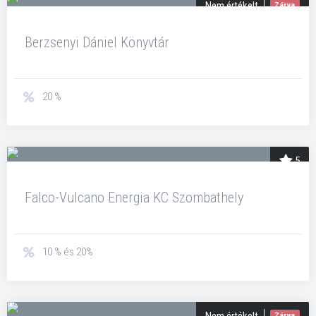
Nem értékelt
Zárva
Berzsenyi Dániel Könyvtár
20 %
5
Falco-Vulcano Energia KC Szombathely
10 % és 20%
Zárva