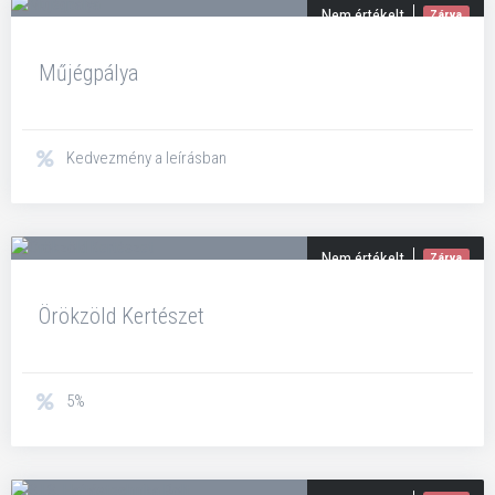
Nem értékelt
Zárva
Műjégpálya
Kedvezmény a leírásban
Nem értékelt
Zárva
Örökzöld Kertészet
5%