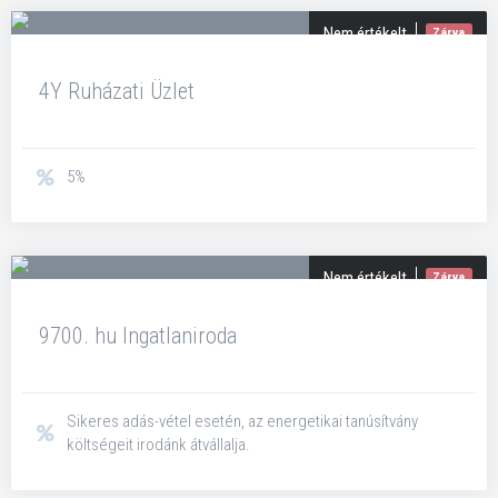
Nem értékelt
Zárva
4Y Ruházati Üzlet
5%
Nem értékelt
Zárva
9700. hu Ingatlaniroda
Sikeres adás-vétel esetén, az energetikai tanúsítvány
költségeit irodánk átvállalja.