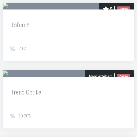
5
Zárva
Tófürdő
20 %
Nem értékelt
Zárva
Trend Optika
10-20%