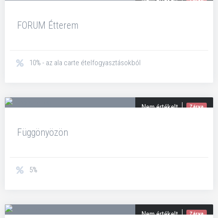
Nem értékelt
FORUM Étterem
10% - az ala carte ételfogyasztásokból
Nem értékelt
Zárva
Függönyözön
5%
Nem értékelt
Zárva