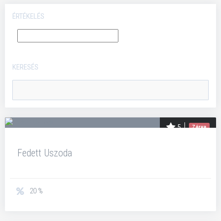
ÉRTÉKELÉS
KERESÉS
5
Zárva
Fedett Uszoda
20 %