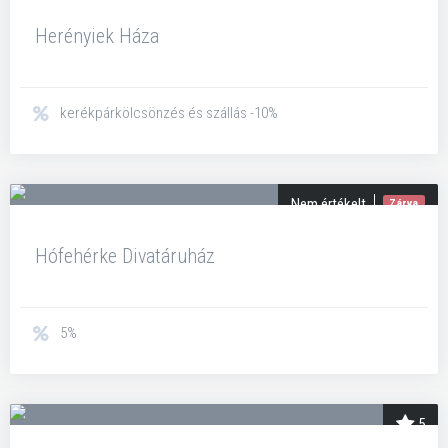
Herényiek Háza
kerékpárkölcsönzés és szállás -10%
Nem értékelt
Zárva
Hófehérke Divatáruház
5%
5