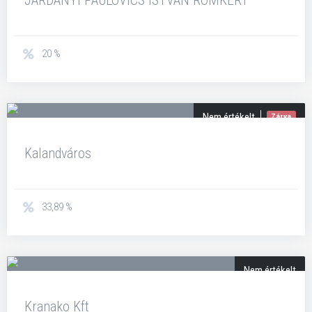
JÁRDÁNYI PAULOVICS ISTVÁN ROMKERT
20 %
Nem értékelt
Zárva
Kalandváros
33,89 %
Nem értékelt
Kranako Kft