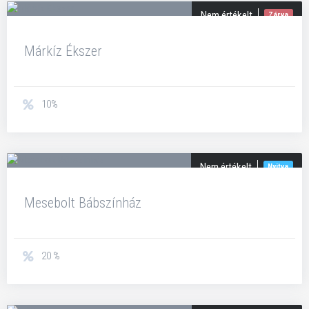
Nem értékelt
Zárva
Márkíz Ékszer
10%
Nem értékelt
Nyitva
Mesebolt Bábszínház
20 %