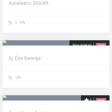
Autoelektro 2000Kft.
5 - 15%
Nem értékelt
Zárva
Az Élés Kamrája
10%
5
Zárva