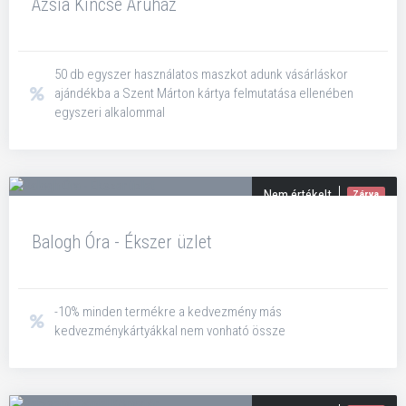
Ázsia Kincse Áruház
50 db egyszer használatos maszkot adunk vásárláskor
ajándékba a Szent Márton kártya felmutatása ellenében
egyszeri alkalommal
Nem értékelt
Zárva
Balogh Óra - Ékszer üzlet
-10% minden termékre a kedvezmény más
kedvezménykártyákkal nem vonható össze