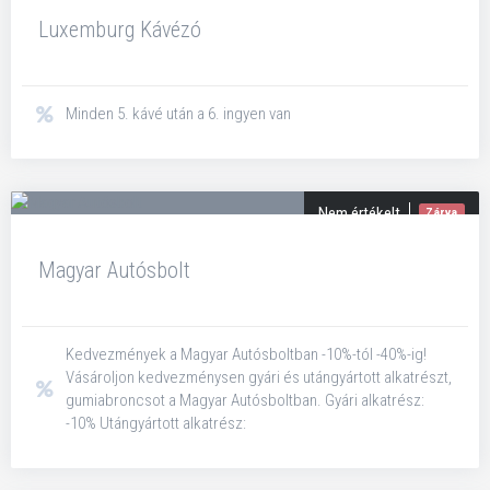
Luxemburg Kávézó
Minden 5. kávé után a 6. ingyen van
Nem értékelt
Zárva
Magyar Autósbolt
Kedvezmények a Magyar Autósboltban -10%-tól -40%-ig!
Vásároljon kedvezménysen gyári és utángyártott alkatrészt,
gumiabroncsot a Magyar Autósboltban. Gyári alkatrész:
-10% Utángyártott alkatrész: