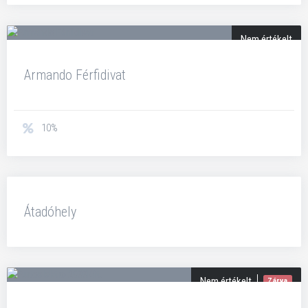
Nem értékelt
Armando Férfidivat
10%
5
Átadóhely
Nem értékelt
Zárva