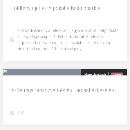
Holdfényliget az Alpokalja Kalandparkja
10% kedvezmény a Telekaland jegyünk árából, mely 4.500,-
Ft helyett így csupán 4.050,- Ft-ba kerül. A Telekaland
jegyünkkel egész napos kalandozásban lehet része a
Holdfény Ligetben. A Telekaland jegy
Nem értékelt
Zárva
In-Ga ingatlanközvetítés és Társasházkezelés
10%