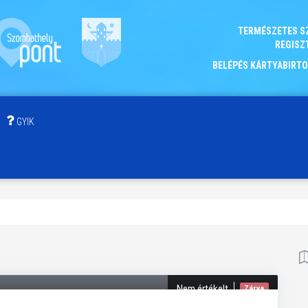
TERMÉSZETES S
REGISZ
BELÉPÉS KÁRTYABIRT
GYIK
Nem értékelt
Zárva