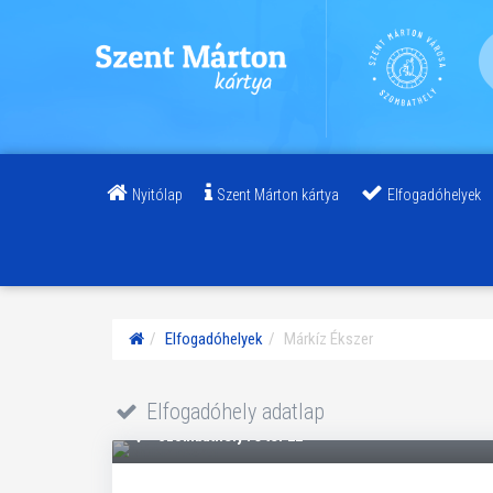
Nyitólap
Szent Márton kártya
Elfogadóhelyek
Elfogadóhelyek
Márkíz Ékszer
Kezdőoldal
Elfogadóhely adatlap
Szombathely Fő tér 22