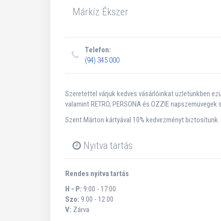
Márkíz Ékszer
Telefon:
(94) 345 000
Szeretettel várjuk kedves vásárlóinkat üzletünkben ezü
valamint RETRO, PERSONA és OZZIE napszemüvegek sz
Szent Márton kártyával 10% kedvezményt biztosítunk.
Nyitva tartás
Rendes nyitva tartás
H - P:
9:00 - 17:00
Szo:
9:00 - 12:00
V:
Zárva