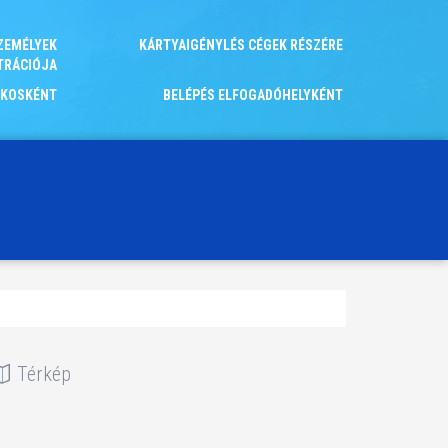
ZEMÉLYEK
KÁRTYAIGÉNYLÉS CÉGEK RÉSZÉRE
TRÁCIÓJA
OKOSKÉNT
BELÉPÉS ELFOGADÓHELYKÉNT
Térkép